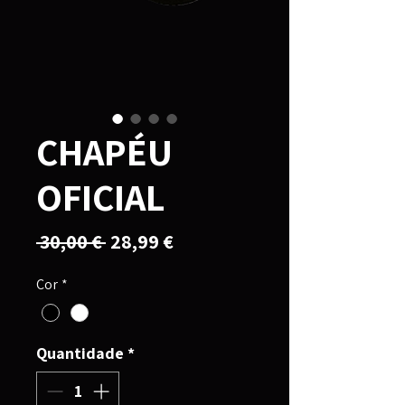
CHAPÉU
OFICIAL
Preço
Preço
 30,00 € 
28,99 €
normal
promocional
Cor
*
Quantidade
*